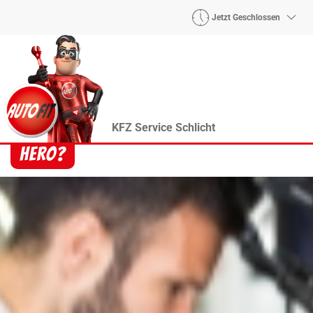
Jetzt Geschlossen
KFZ Service Schlicht
Heroes? Findet man bei uns!
Wie auch wir bringen Handmaker Herby, Rollin‘
Robby und Engineering Esy mit ihrer Superpower
jeden Wagen wieder auf die Bahn.